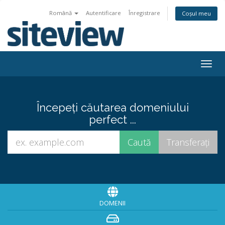
Română
Autentificare
Înregistrare
Coșul meu
Togg
navig
Începeți căutarea domeniului
perfect ...
DOMENII