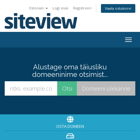
Estonian
Logi sisse
Registreeri
Vaata ostukorvi
Togg
navig
Alustage oma täiusliku
domeeninime otsimist...
OSTA DOMEEN