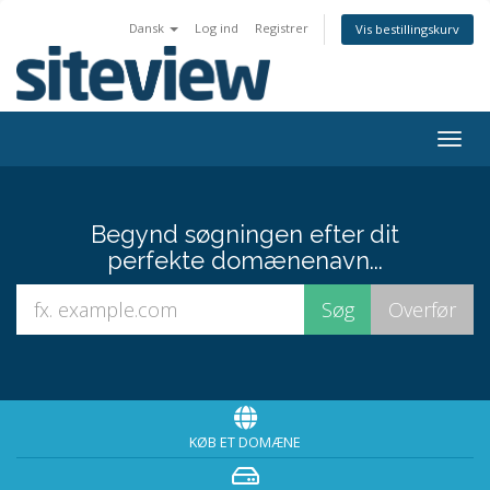
Dansk
Log ind
Registrer
Vis bestillingskurv
Togg
navig
Begynd søgningen efter dit
perfekte domænenavn...
KØB ET DOMÆNE