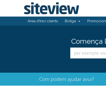
Àrea d'Inici clients
Botiga
Promocion
Comença la
Com podem ajudar avui?