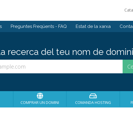
Cat
s
Preguntes Freqüents - FAQ
Estat de la xarxa
Contac
 recerca del teu nom de domini 
COMPRAR UN DOMINI
COMANDA HOSTING
F