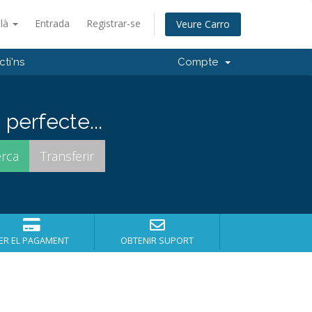
alà
Entrada
Registrar-se
Veure Carro
ti'ns
Compte
perfecte...
ER EL PAGAMENT
OBTENIR SUPORT