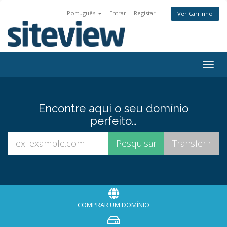
Português
Entrar
Registar
Ver Carrinho
Togg
navig
Encontre aqui o seu domínio
perfeito…
COMPRAR UM DOMÍNIO