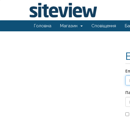
Головна
Магазин
Сповіщення
Ба
E
П