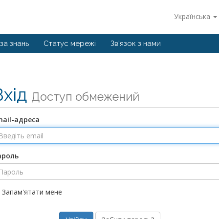
Українська
за знань
Статус мережі
Зв'язок з нами
Вхід
Доступ обмежений
mail-адреса
ароль
Запам'ятати мене