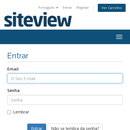
Português
Entrar
Registar
Ver Carrinho
Togg
navig
Entrar
Email
Senha
Lembrar
Não se lembra da senha?