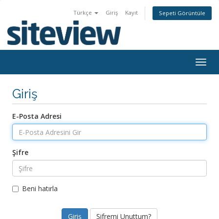
Türkçe
Giriş
Kayıt
Sepeti Görüntüle
Togg
navig
Giriş
E-Posta Adresi
Şifre
Beni hatırla
Şifremi Unuttum?