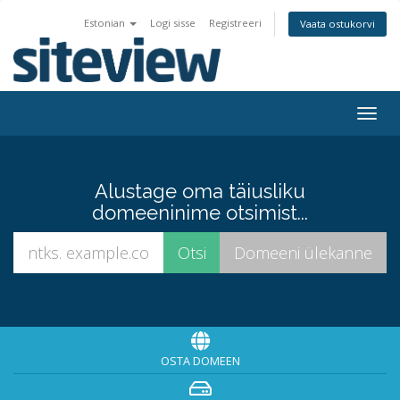
Estonian
Logi sisse
Registreeri
Vaata ostukorvi
Togg
navig
Alustage oma täiusliku
domeeninime otsimist...
OSTA DOMEEN