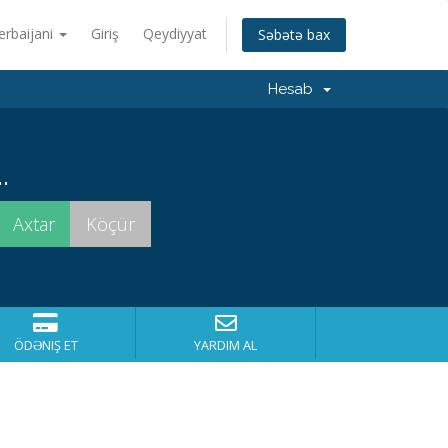
erbaijani
Giriş
Qeydiyyat
Səbətə bax
Hesab
.
ÖDƏNIŞ ET
YARDIM AL