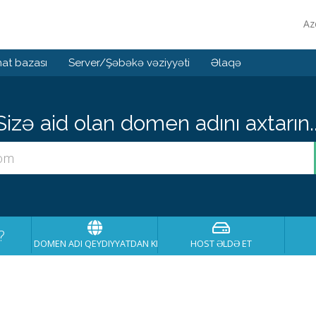
Az
at bazası
Server/Şəbəkə vəziyyəti
Əlaqə
Sizə aid olan domen adını axtarın..
?
DOMEN ADI QEYDIYYATDAN KEÇIRT
HOST ƏLDƏ ET