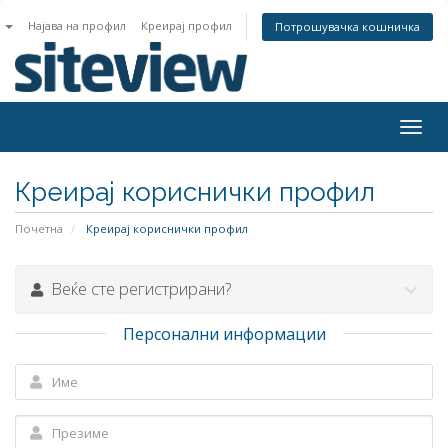
n
Најава на профил
Креирај профил
Потрошувачка кошничка
Togg
navig
Креирај кориснички профил
Почетна
Креирај кориснички профил
Веќе сте регистрирани?
Персонални информации