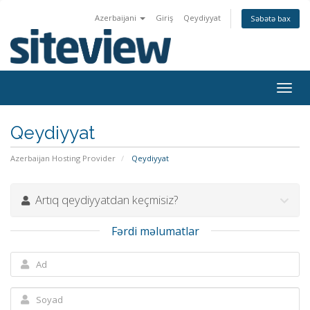
Azerbaijani
Giriş
Qeydiyyat
Səbətə bax
Togg
navig
Qeydiyyat
Azerbaijan Hosting Provider
Qeydiyyat
Artıq qeydiyyatdan keçmisiz?
Fərdi məlumatlar