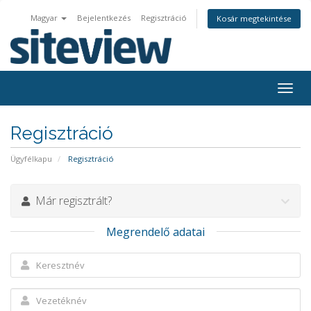
Magyar
Bejelentkezés
Regisztráció
Kosár megtekintése
Togg
navig
Regisztráció
Ügyfélkapu
Regisztráció
Már regisztrált?
Megrendelő adatai