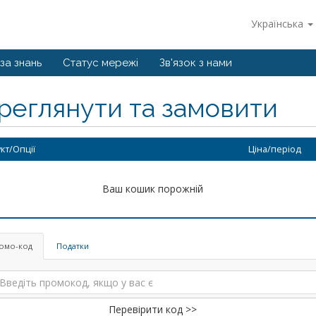
Українська
за знань
Статус мережі
Зв'язок з нами
реглянути та замовити
кт/Опції
Ціна/період
Ваш кошик порожній
омо-код
Податки
Перевірити код >>