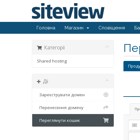
Головна
Магазин
Сповіщення
Ба
Пе
Категорії
Shared hosting
Проду
Дії
Зареєструвати домен
Перенесення домену
Пр
Переглянути кошик