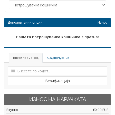
Дополнителни опции
Износ
Вашата потрошувачка кошничка е празна!
Внеси промо код
Одданочување
Верификација
ИЗНОС НА НАРАЧКАТА
Вкупно
€0,00 EUR