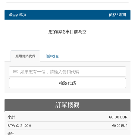
產品/選項
價格/週期
您的購物車目前為空
應用促銷代碼
估算稅金
檢驗代碼
訂單概觀
小計
€0,00 EUR
BTW @ 21.00%
€0,00 EUR
總計