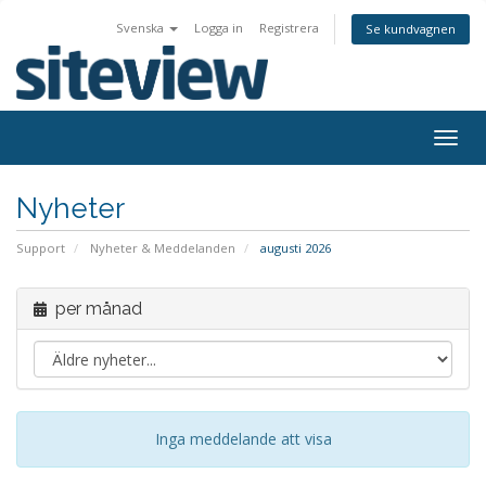
Svenska
Logga in
Registrera
Se kundvagnen
Togg
navig
Nyheter
Support
Nyheter & Meddelanden
augusti 2026
per månad
Inga meddelande att visa