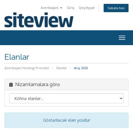
Azerbaijani
Giriş
Qeydiyyat
Səbətə bax
Togg
navig
Elanlar
Azerbaijan Hosting Provider
Elanlar
Avq 2026
Nizamlamalara görə
Göstəriləcək elan yoxdur