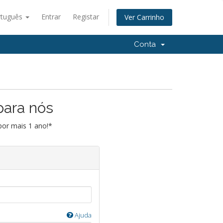
rtuguês
Entrar
Registar
Ver Carrinho
Conta
para nós
por mais 1 ano!*
Ajuda